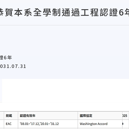
恭賀本系全學制通過工程認證6
證6年
31.07.31