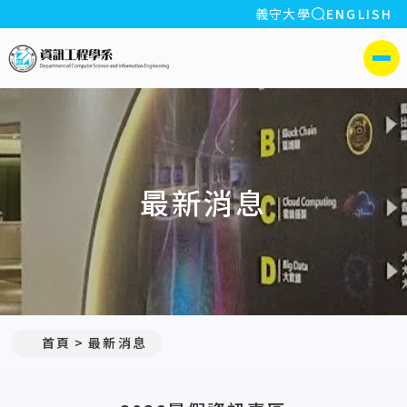
全站搜索
義守大學
ENGLISH
:::
義守大學資訊工程學系(所)
側選單
最新消息
:::
首頁
最新消息