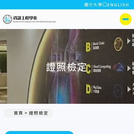
全站搜索
義守大學
ENGLISH
:::
義守大學資訊工程學系(所)
側選單
證照檢定
首頁
證照檢定